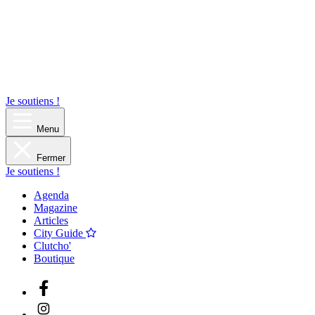
Je soutiens !
Menu
Fermer
Je soutiens !
Agenda
Magazine
Articles
City Guide
Clutcho'
Boutique