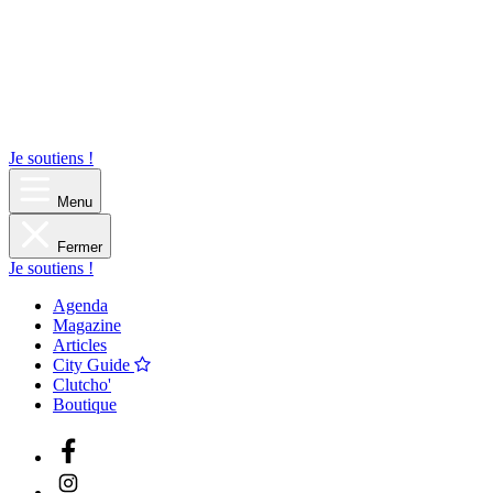
Je soutiens !
Menu
Fermer
Je soutiens !
Agenda
Magazine
Articles
City Guide
Clutcho'
Boutique