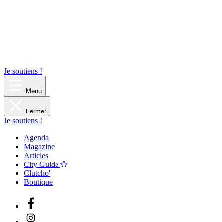
Je soutiens !
Menu
Fermer
Je soutiens !
Agenda
Magazine
Articles
City Guide
Clutcho'
Boutique