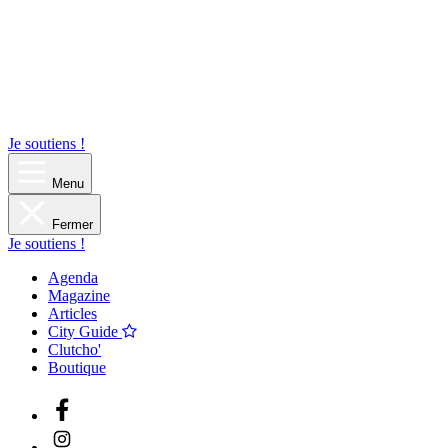
Je soutiens !
Menu
Fermer
Je soutiens !
Agenda
Magazine
Articles
City Guide
Clutcho'
Boutique