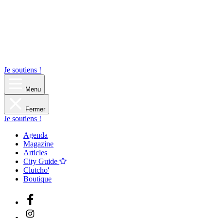
Je soutiens !
Menu
Fermer
Je soutiens !
Agenda
Magazine
Articles
City Guide
Clutcho'
Boutique