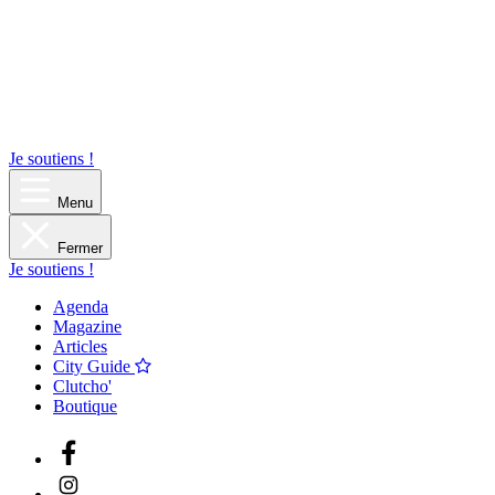
Je soutiens !
Menu
Fermer
Je soutiens !
Agenda
Magazine
Articles
City Guide
Clutcho'
Boutique