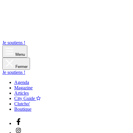
Je soutiens !
Menu
Fermer
Je soutiens !
Agenda
Magazine
Articles
City Guide
Clutcho'
Boutique