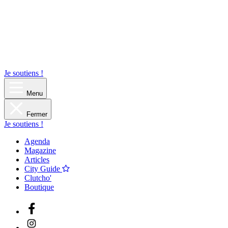
Je soutiens !
Menu
Fermer
Je soutiens !
Agenda
Magazine
Articles
City Guide
Clutcho'
Boutique