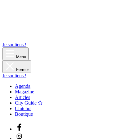
Je soutiens !
Menu
Fermer
Je soutiens !
Agenda
Magazine
Articles
City Guide
Clutcho'
Boutique