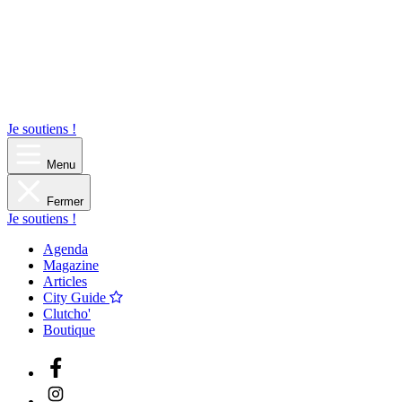
Je soutiens !
Menu
Fermer
Je soutiens !
Agenda
Magazine
Articles
City Guide
Clutcho'
Boutique