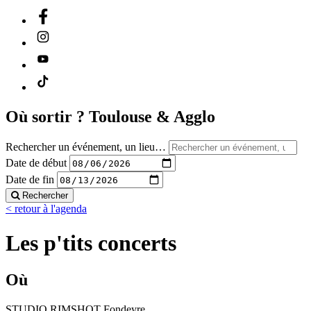
Où sortir ?
Toulouse & Agglo
Rechercher un événement, un lieu…
Date de début
Date de fin
Rechercher
< retour à l'agenda
Les p'tits concerts
Où
STUDIO RIMSHOT Fondeyre