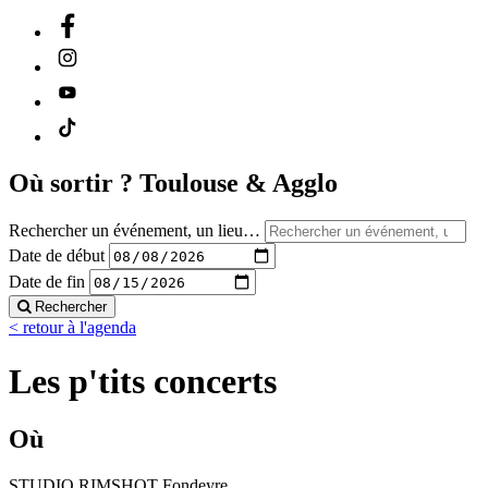
Où sortir ?
Toulouse & Agglo
Rechercher un événement, un lieu…
Date de début
Date de fin
Rechercher
< retour à l'agenda
Les p'tits concerts
Où
STUDIO RIMSHOT Fondeyre