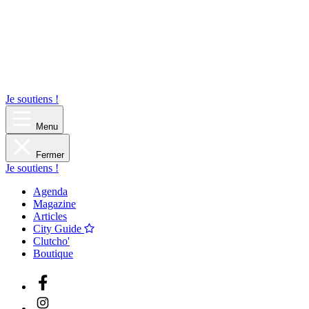
Je soutiens !
Menu
Fermer
Je soutiens !
Agenda
Magazine
Articles
City Guide
Clutcho'
Boutique