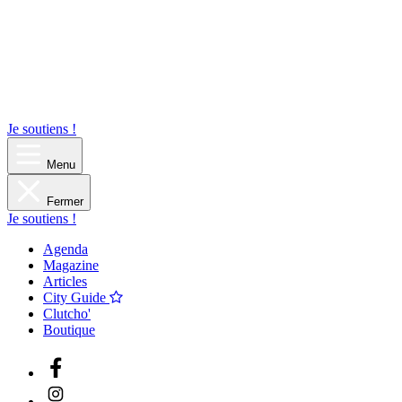
Je soutiens !
Menu
Fermer
Je soutiens !
Agenda
Magazine
Articles
City Guide
Clutcho'
Boutique