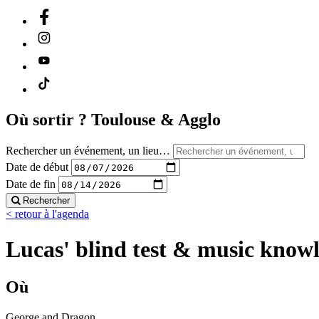
Où sortir ?
Toulouse & Agglo
Rechercher un événement, un lieu…
Date de début
Date de fin
Rechercher
< retour à l'agenda
Lucas' blind test & music know
Où
George and Dragon