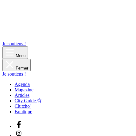
Je soutiens !
Menu
Fermer
Je soutiens !
Agenda
Magazine
Articles
City Guide
Clutcho'
Boutique