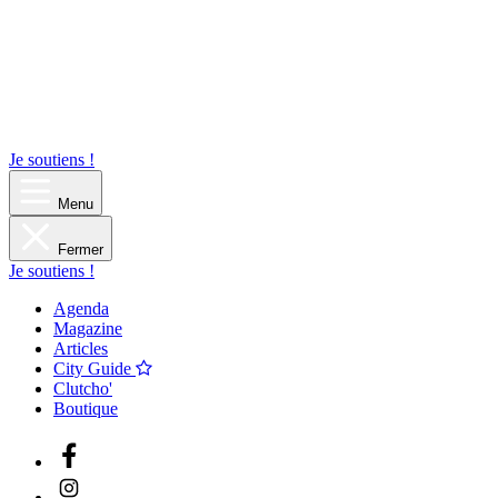
Je soutiens !
Menu
Fermer
Je soutiens !
Agenda
Magazine
Articles
City Guide
Clutcho'
Boutique