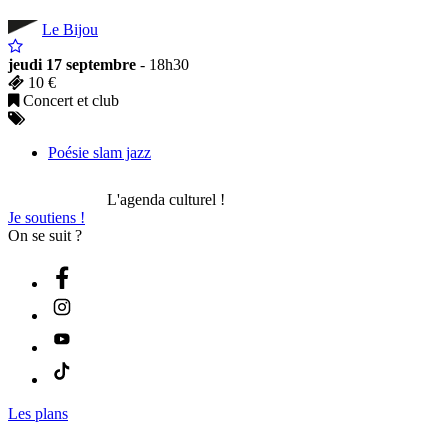
Le Bijou
jeudi 17 septembre
- 18h30
10 €
Concert et club
Poésie slam jazz
L'agenda culturel !
Je soutiens !
On se suit ?
Les plans