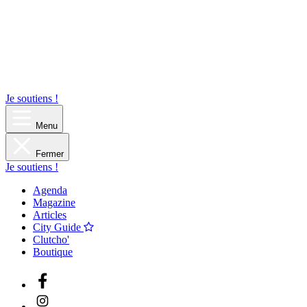
Je soutiens !
Menu
Fermer
Je soutiens !
Agenda
Magazine
Articles
City Guide
Clutcho'
Boutique