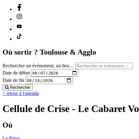
Où sortir ?
Toulouse & Agglo
Rechercher un événement, un lieu…
Date de début
Date de fin
Rechercher
< retour à l'agenda
Cellule de Crise - Le Cabaret V
Où
Le Bijou