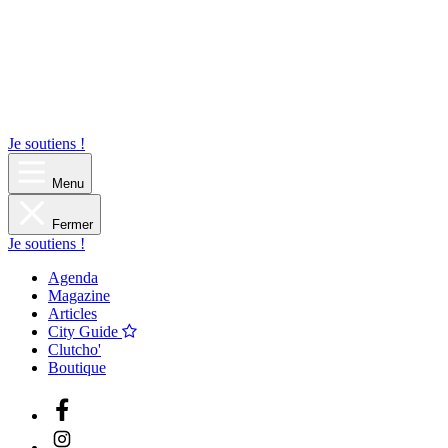
Je soutiens !
Menu
Fermer
Je soutiens !
Agenda
Magazine
Articles
City Guide
Clutcho'
Boutique