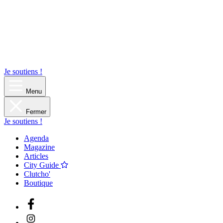
Je soutiens !
Menu
Fermer
Je soutiens !
Agenda
Magazine
Articles
City Guide
Clutcho'
Boutique