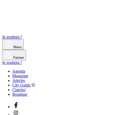
Je soutiens !
Menu
Fermer
Je soutiens !
Agenda
Magazine
Articles
City Guide
Clutcho'
Boutique