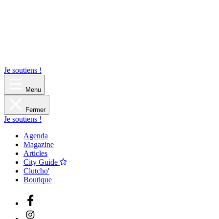
Je soutiens !
Menu
Fermer
Je soutiens !
Agenda
Magazine
Articles
City Guide
Clutcho'
Boutique