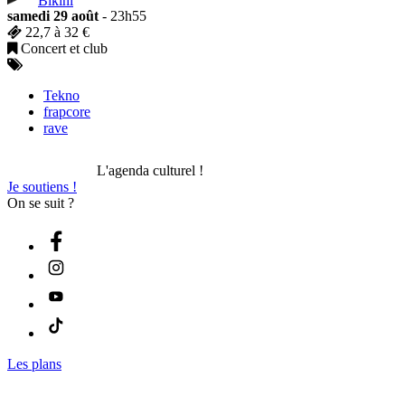
samedi 29 août
- 23h55
22,7 à 32 €
Concert et club
Tekno
frapcore
rave
L'agenda culturel !
Je soutiens !
On se suit ?
Les plans