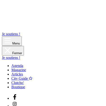
Je soutiens !
Menu
Fermer
Je soutiens !
Agenda
Magazine
Articles
City Guide
Clutcho'
Boutique