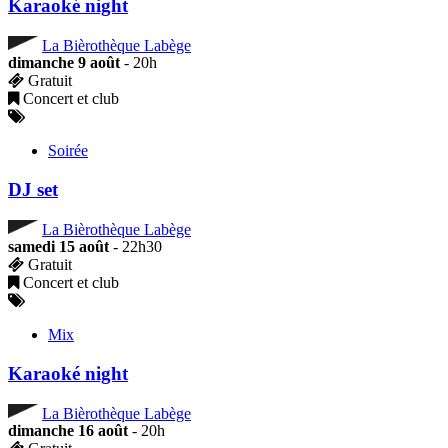
Karaoké night
La Bièrothèque Labège
dimanche 9 août
- 20h
Gratuit
Concert et club
Soirée
DJ set
La Bièrothèque Labège
samedi 15 août
- 22h30
Gratuit
Concert et club
Mix
Karaoké night
La Bièrothèque Labège
dimanche 16 août
- 20h