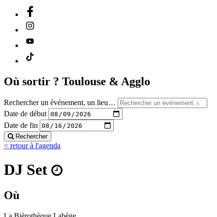
Où sortir ?
Toulouse & Agglo
Rechercher un événement, un lieu…
Date de début
Date de fin
Rechercher
< retour à l'agenda
DJ Set
Où
La Bièrothèque Labège