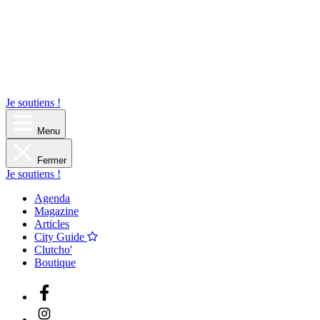
Je soutiens !
Menu
Fermer
Je soutiens !
Agenda
Magazine
Articles
City Guide
Clutcho'
Boutique