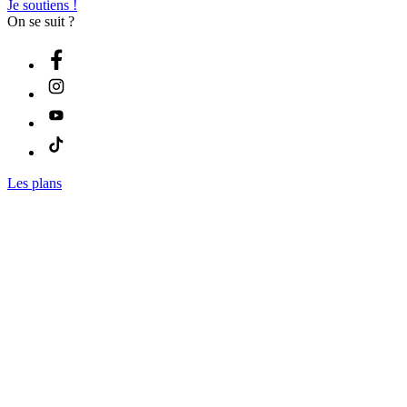
Je soutiens !
On se suit ?
Les plans