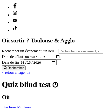
Où sortir ?
Toulouse & Agglo
Rechercher un événement, un lieu…
Date de début
Date de fin
Rechercher
< retour à l'agenda
Quiz blind test
Où
The Four Monkeys