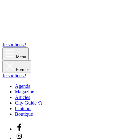
Je soutiens !
Menu
Fermer
Je soutiens !
Agenda
Magazine
Articles
City Guide
Clutcho'
Boutique