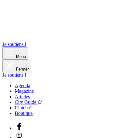
Je soutiens !
Menu
Fermer
Je soutiens !
Agenda
Magazine
Articles
City Guide
Clutcho'
Boutique