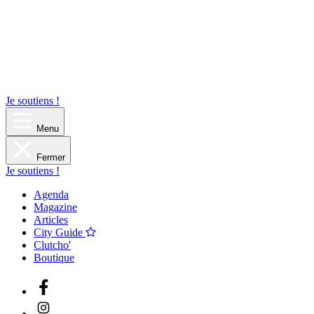
Je soutiens !
Menu
Fermer
Je soutiens !
Agenda
Magazine
Articles
City Guide
Clutcho'
Boutique