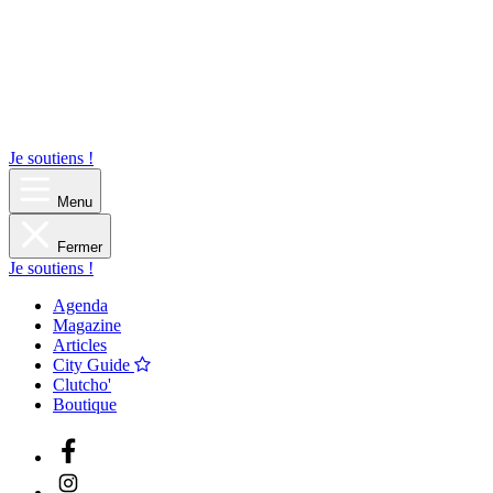
Je soutiens !
Menu
Fermer
Je soutiens !
Agenda
Magazine
Articles
City Guide
Clutcho'
Boutique