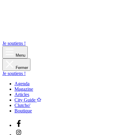
Je soutiens !
Menu
Fermer
Je soutiens !
Agenda
Magazine
Articles
City Guide
Clutcho'
Boutique