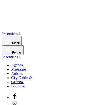
Je soutiens !
Menu
Fermer
Je soutiens !
Agenda
Magazine
Articles
City Guide
Clutcho'
Boutique