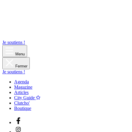
Je soutiens !
Menu
Fermer
Je soutiens !
Agenda
Magazine
Articles
City Guide
Clutcho'
Boutique