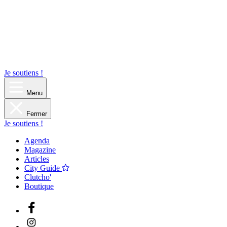
Je soutiens !
Menu
Fermer
Je soutiens !
Agenda
Magazine
Articles
City Guide
Clutcho'
Boutique