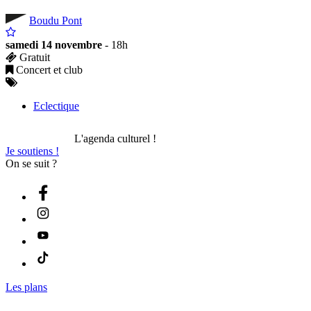
Boudu Pont
samedi 14 novembre
- 18h
Gratuit
Concert et club
Eclectique
L'agenda culturel !
Je soutiens !
On se suit ?
Les plans