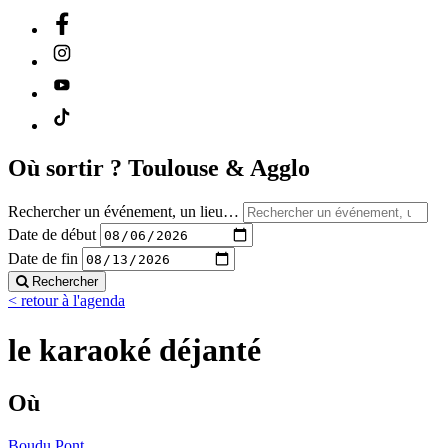
Où sortir ?
Toulouse & Agglo
Rechercher un événement, un lieu…
Date de début
Date de fin
Rechercher
< retour à l'agenda
le karaoké déjanté
Où
Boudu Pont