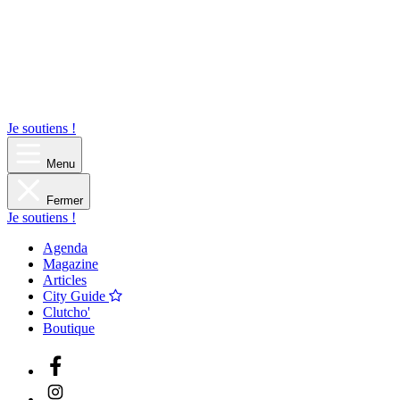
Je soutiens !
Menu
Fermer
Je soutiens !
Agenda
Magazine
Articles
City Guide
Clutcho'
Boutique