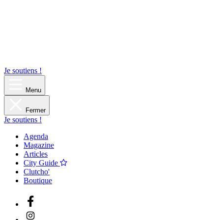
Je soutiens !
Menu
Fermer
Je soutiens !
Agenda
Magazine
Articles
City Guide
Clutcho'
Boutique