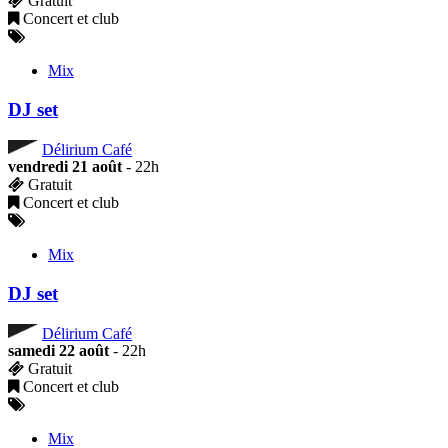
Gratuit
Concert et club
Mix
DJ set
Délirium Café
vendredi 21 août
- 22h
Gratuit
Concert et club
Mix
DJ set
Délirium Café
samedi 22 août
- 22h
Gratuit
Concert et club
Mix