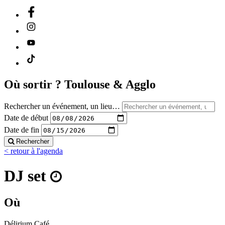
Où sortir ?
Toulouse & Agglo
Rechercher un événement, un lieu…
Date de début
Date de fin
Rechercher
< retour à l'agenda
DJ set
Où
Délirium Café