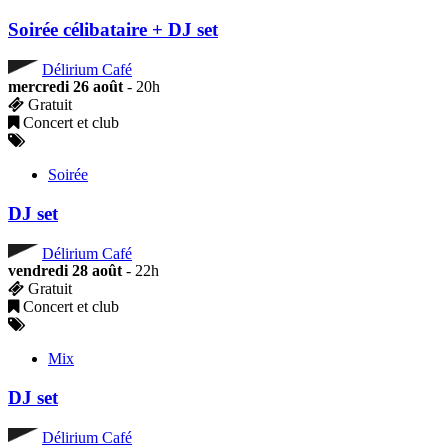
Soirée célibataire + DJ set
Délirium Café
mercredi 26 août
- 20h
Gratuit
Concert et club
Soirée
DJ set
Délirium Café
vendredi 28 août
- 22h
Gratuit
Concert et club
Mix
DJ set
Délirium Café