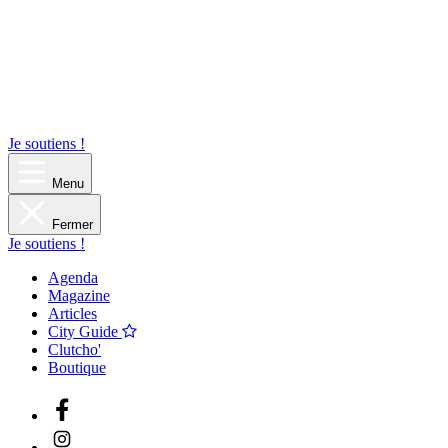
Je soutiens !
Menu
Fermer
Je soutiens !
Agenda
Magazine
Articles
City Guide
Clutcho'
Boutique