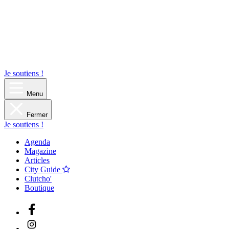
Je soutiens !
Menu
Fermer
Je soutiens !
Agenda
Magazine
Articles
City Guide
Clutcho'
Boutique