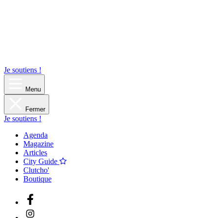
Je soutiens !
Menu
Fermer
Je soutiens !
Agenda
Magazine
Articles
City Guide
Clutcho'
Boutique