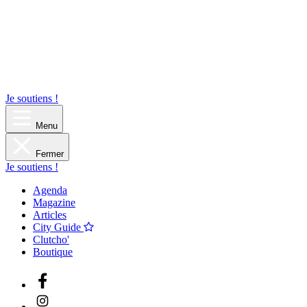
Je soutiens !
Menu
Fermer
Je soutiens !
Agenda
Magazine
Articles
City Guide
Clutcho'
Boutique