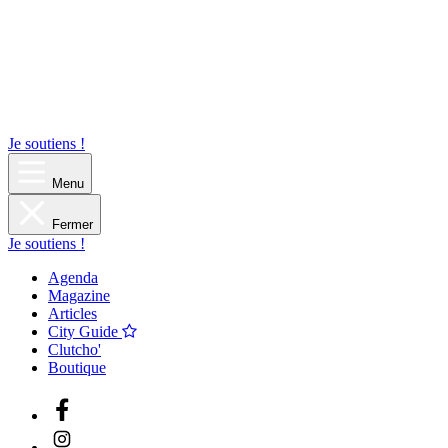
Je soutiens !
Menu
Fermer
Je soutiens !
Agenda
Magazine
Articles
City Guide
Clutcho'
Boutique