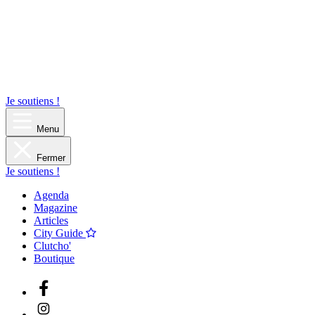
Je soutiens !
Menu
Fermer
Je soutiens !
Agenda
Magazine
Articles
City Guide
Clutcho'
Boutique