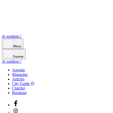
Je soutiens !
Menu
Fermer
Je soutiens !
Agenda
Magazine
Articles
City Guide
Clutcho'
Boutique