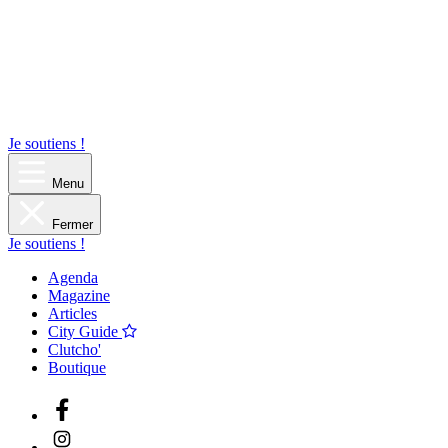
Je soutiens !
Menu
Fermer
Je soutiens !
Agenda
Magazine
Articles
City Guide
Clutcho'
Boutique