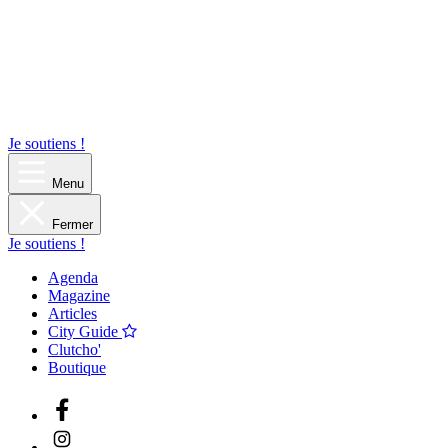
Je soutiens !
Menu
Fermer
Je soutiens !
Agenda
Magazine
Articles
City Guide
Clutcho'
Boutique