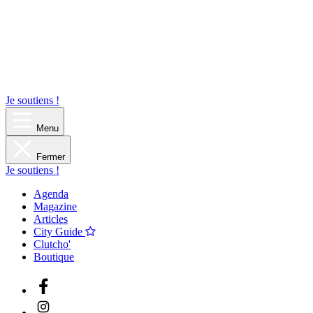
Je soutiens !
Menu
Fermer
Je soutiens !
Agenda
Magazine
Articles
City Guide
Clutcho'
Boutique